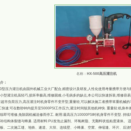
名称：
HX-500高压灌注机
介：
500型压力灌注机由国外机械工业大厂配合,精密设计及研发,人性化使用考量携带方便与
小型灌注机虽轻巧,损坏率极高,维修困难,小毛病多的缺点,本公司以快速拆装,维修容
有超市负荷压力,高压灌注时机身零件不变开型,重量轻,可以解决施工者携带笨重机械的
施工快速:可在数秒钟内提升至5000PSI工作压力,灌注时间较其他机种快. 重量轻:机身本
练即可维修,免除因机械送修而停工. 耐用:最高压力10000PSI时机身零件不变型. 
补结构体裂缝与蜂巢. 适用材料:PU发泡止漏剂、环氧树脂、无颗料状低粘度液体。 
板、二次施工缝、地铁、遂道、大坝、连续壁、小蜂巢、空窝、伸缩逢、环片、后浇