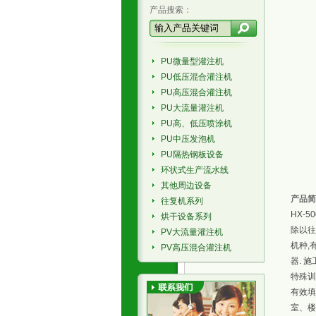
产品搜索：
PU微量型灌注机
PU低压混合灌注机
PU高压混合灌注机
PU大流量灌注机
PU高、低压喷涂机
PU中压发泡机
PU隔热钢板设备
环状式生产流水线
其他周边设备
产品简
往复机系列
HX-
烘干设备系列
除以往
PV大流量灌注机
机种,
PV高压混合灌注机
器. 
特殊训
有效填
室、楼