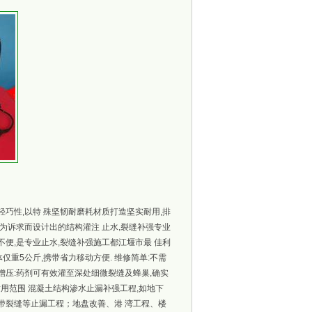
轻巧性,以特 殊坚韧耐磨耗材质打造坚实耐用,排
易为诉求而设计出的结构灌注 止水,裂缝补强专业
不便,是专业止水,裂缝补强施工都江堰市最 佳利
体仅重5公斤,携带省力移动方便. 维修简单:不需
持续增压:药剂可有效灌至深处细微裂缝及蜂巢,确实
适用范围 混凝土结构渗水止漏补强工程,如地下
带裂缝等止漏工程；地盘改善、港 湾工程、楼