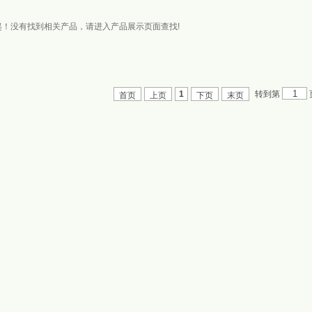
起！没有找到相关产品，请进入产品展示页面查找!
转到第
1
首页
上页
下页
末页